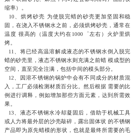
缩率）。
10、烘烤砂壳 为使脱完蜡的砂壳更加坚固和稳
固，在浇入不锈钢水之前，必须烘烤砂壳，通常在
温度 很高的（温度大约在1000゜左右）火炉里烘
烤。
11、将已经高温溶解成液态的不锈钢水倒入脱完
蜡的砂壳里，液态不锈钢水则充满之前蜡 模成型的
空间，直至完全注满，包括中间的模头部分。
12、因溶不锈钢的锅炉中会有不同成分的材质混
入，工厂必须检测材质百分比。然后根据 需要的比
例进行调释，例如增加那些方面元素，达到所需效
果。
13、液态不锈钢水冷却凝固后，借助于机械工具
或人力将最外层的沙壳敲碎，露出固体状 的不锈钢
产品即为原先蜡模的形状，也就是最终所需要的毛