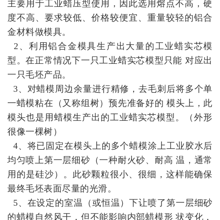
主要用于工业蜡压型使用，因此选用熔点不高，硬
度不高、要求较低、价格较便宜、重量较轻的铝合
金材料做模具。
2、利用铝合金模具生产出大量的工业蜡实芯模
型。在正常情况下一只工业蜡实芯模型只能 对应出
一只毛坯产品。
3、对蜡模周边余量进行精修，去毛刺后将多个单
一蜡模粘在（又称组树）预先准备好的 模头上，此
模头也是用蜡模生产出的工业蜡实芯模型。（外形
很像一棵树）
4、将已固定在模头上的多个蜡模涂上工业胶水后
均匀喷上第一层细砂（一种耐火砂、耐高 温，通常
用的是硅沙）。此砂颗粒很小、很细，这样能确保
最终毛坯表面尽量的光滑。
5、在设定的室温（或恒温）下让喷了第一层细砂
的蜡模自然风干，但不能影响内部蜡模形 状变化，