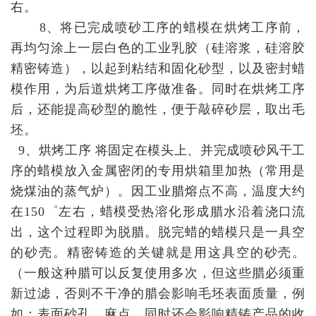
右。
8、将已完成喷砂工序的蜡模在烘烤工序前，
再均匀涂上一层白色的工业乳胶（硅溶浆，硅溶胶
精密铸造），以起到粘结和固化砂型，以及密封蜡
模作用，为后道烘烤工序做准备。同时在烘烤工序
后，还能提高砂型的脆性，便于敲碎砂层，取出毛
坯。
9、烘烤工序 将固定在模头上、并完成喷砂风干工
序的蜡模放入金属密闭的专用烘箱里加热（常用是
烧煤油的蒸气炉）。因工业腊熔点不高，温度大约
在150゜左右，蜡模受热溶化形成腊水沿着浇口流
出，这个过程即为脱腊。脱完蜡的蜡模只是一具空
的砂壳。精密铸造的关键就是用这具空的砂壳。
（一般这种腊可以反复使用多次，但这些腊必须重
新过滤，否则不干净的腊会影响毛坯表面质量，例
如：表面砂孔、麻点，同时还会影响精铸产品的收