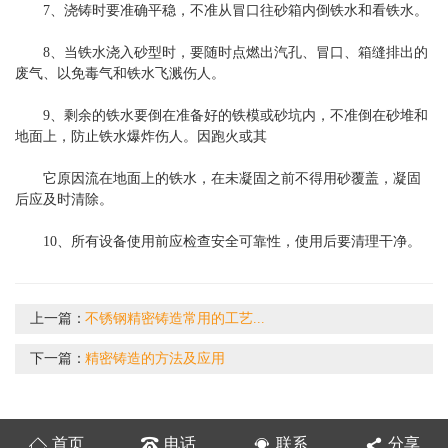
7、浇铸时要准确平稳，不准从冒口往砂箱内倒铁水和看铁水。
8、当铁水浇入砂型时，要随时点燃出汽孔、冒口、箱缝排出的
废气、以免毒气和铁水飞溅伤人。
9、剩余的铁水要倒在准备好的铁模或砂坑内，不准倒在砂堆和
地面上，防止铁水爆炸伤人。因跑火或其
它原因流在地面上的铁水，在未凝固之前不得用砂覆盖，凝固
后应及时清除。
10、所有设备使用前应检查安全可靠性，使用后要清理干净。
上一篇：
不锈钢精密铸造常用的工艺...
下一篇：
精密铸造的方法及应用
首页
电话
联系
分享