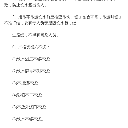
致，防止铁水溅出伤人。
5、用吊车吊运铁水前应检查吊钩、链子是否可靠，吊运时链子
不准打结，要有专人负责跟随铁水包，经
过路线，不得有闲杂人员。
6、严格贯彻六不浇：
(1)铁水温度不够不浇;
(2)铁水牌号不对不浇;
(3)不挡渣不浇;
(4)砂箱不干不浇;
(5)不放外浇口不浇;
(6)铁水不够不浇。