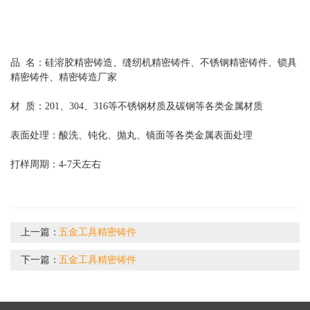
品 名：硅溶胶精密铸造、缝纫机精密铸件、不锈钢精密铸件、锁具
精密铸件、精密铸造厂家
材 质：201、304、316等不锈钢材质及碳钢等各类金属材质
表面处理：酸洗、钝化、抛丸、镜面等各类金属表面处理
打样周期：4-7天左右
上一篇：
五金工具精密铸件
下一篇：
五金工具精密铸件