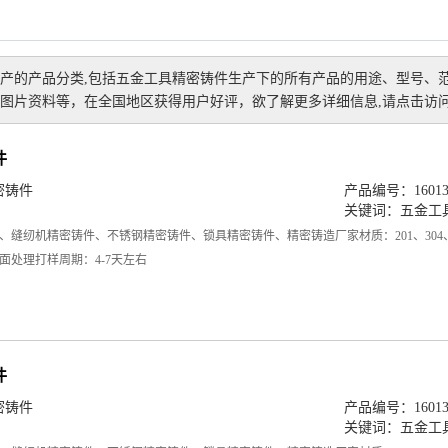
产
的产品分类,包括
五金工具精密铸件生产
下的所有产品的用途、型号、
图片资料等，在全国地区获得用户好评，欲了解更多详细信息,请点击访问
件
密铸件
产品编号：160138
关键词：
五金工
、缝纫机精密铸件、不锈钢精密铸件、锁具精密铸件、精密铸造厂家材质：201、304
面处理打样周期：4-7天左右
件
密铸件
产品编号：160138
关键词：
五金工