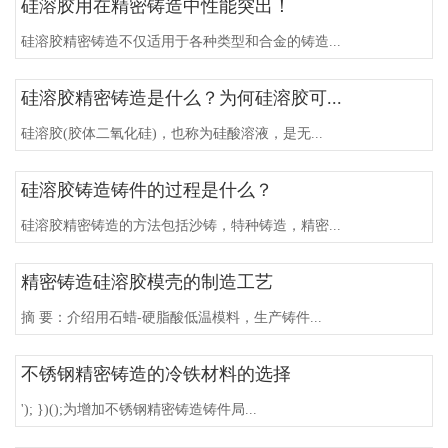
硅溶胶用在精密铸造中性能突出！
硅溶胶精密铸造不仅适用于各种类型和合金的铸造...
硅溶胶精密铸造是什么？为何硅溶胶可...
硅溶胶(胶体二氧化硅)，也称为硅酸溶液，是无...
硅溶胶铸造铸件的过程是什么？
硅溶胶精密铸造的方法包括沙铸，特种铸造，精密...
精密铸造硅溶胶模壳的制造工艺
摘 要：介绍用石蜡-硬脂酸低温模料，生产铸件...
不锈钢精密铸造的冷铁材料的选择
'); })();为增加不锈钢精密铸造铸件局...